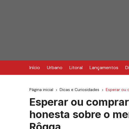
Ir
para
o
conteúdo
Início
Urbano
Litoral
Lançamentos
D
Página inicial
Dicas e Curiosidades
Esperar ou
Esperar ou comprar
honesta sobre o m
Rôgga