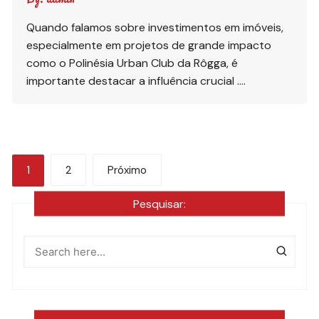
Quando falamos sobre investimentos em imóveis,
especialmente em projetos de grande impacto
como o Polinésia Urban Club da Rôgga, é
importante destacar a influência crucial ….
Paginação
1
2
Próximo
de
Pesquisar:
posts