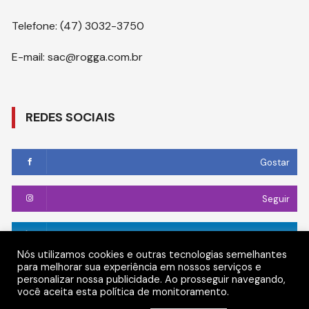
Telefone: (47) 3032-3750
E-mail: sac@rogga.com.br
REDES SOCIAIS
Gostar
Seguir
Conectar
Nós utilizamos cookies e outras tecnologias semelhantes
para melhorar sua experiência em nossos serviços e
Seguir
personalizar nossa publicidade. Ao prosseguir navegando,
você aceita esta política de monitoramento.