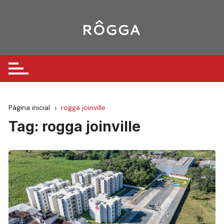
Ir
para
o
conteúdo
Página inicial
rogga joinville
Tag:
rogga joinville