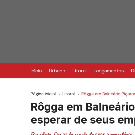
Ir
para
o
conteúdo
Início
Urbano
Litoral
Lançamentos
D
Página inicial
Litoral
Rôgga em Balneário Piçarr
Rôgga em Balneário
esperar de seus e
By:
admin
On:
21 de agosto de 2025
0 comentário