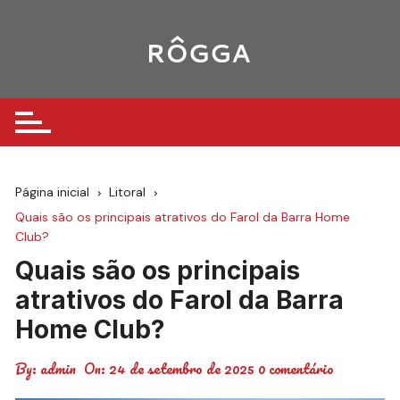
Ir
para
o
conteúdo
Página inicial
Litoral
Quais são os principais atrativos do Farol da Barra Home
Club?
Quais são os principais
atrativos do Farol da Barra
Home Club?
By:
admin
On:
24 de setembro de 2025
0 comentário