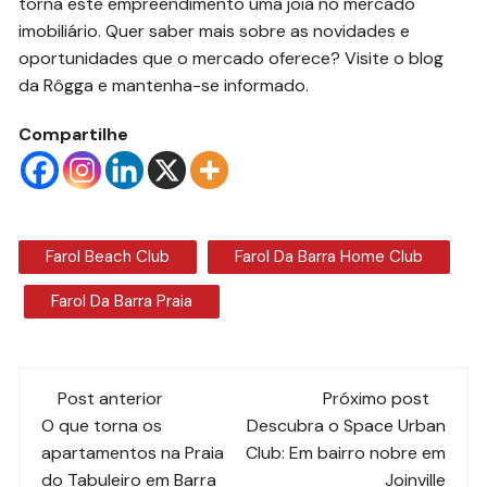
torna este empreendimento uma joia no mercado
imobiliário. Quer saber mais sobre as novidades e
oportunidades que o mercado oferece? Visite o blog
da Rôgga e mantenha-se informado.
Compartilhe
Farol Beach Club
Farol Da Barra Home Club
Farol Da Barra Praia
Navegação
Post anterior
Próximo post
de
O que torna os
Descubra o Space Urban
apartamentos na Praia
Club: Em bairro nobre em
do Tabuleiro em Barra
Joinville