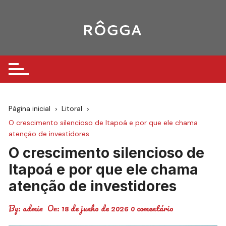
Ir
para
o
conteúdo
Página inicial
Litoral
O crescimento silencioso de Itapoá e por que ele chama
atenção de investidores
O crescimento silencioso de
Itapoá e por que ele chama
atenção de investidores
By:
admin
On:
18 de junho de 2026
0 comentário