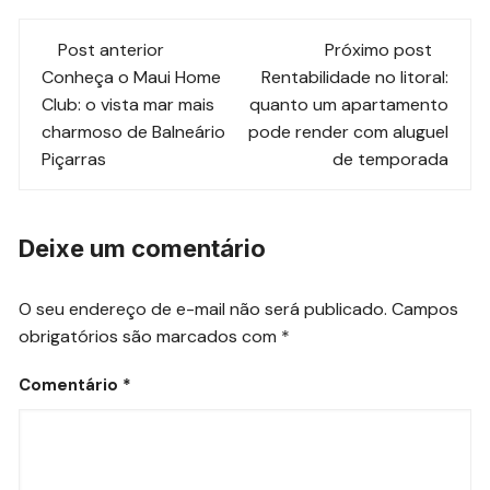
Navegação
Post anterior
Próximo post
de
Conheça o Maui Home
Rentabilidade no litoral:
Club: o vista mar mais
quanto um apartamento
post
charmoso de Balneário
pode render com aluguel
Piçarras
de temporada
Deixe um comentário
O seu endereço de e-mail não será publicado.
Campos
obrigatórios são marcados com
*
Comentário
*