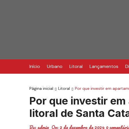
Ir
para
o
conteúdo
Início
Urbano
Litoral
Lançamentos
D
Página inicial
Litoral
Por que investir em aparta
Por que investir e
litoral de Santa C
By:
admin
On:
2 de dezembro de 2024
0 comentári