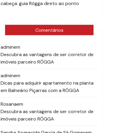
cabeça: guia Rôgga direto ao ponto
Comentários
admin
em
Descubra as vantagens de ser corretor de
imóveis parceiro RÔGGA
admin
em
Dicas para adquirir apartamento na planta
em Balneário Piçarras com a RÔGGA
Rosana
em
Descubra as vantagens de ser corretor de
imóveis parceiro RÔGGA
Sandra Aparecida Garcia de Sá Gomes
em