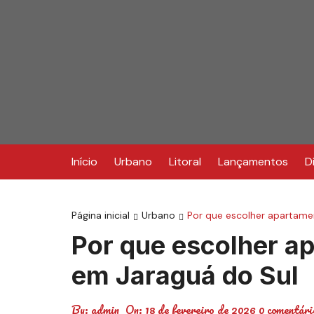
Ir
para
o
conteúdo
Início
Urbano
Litoral
Lançamentos
D
Página inicial
Urbano
Por que escolher apartam
Por que escolher 
em Jaraguá do Sul
By:
admin
On:
18 de fevereiro de 2026
0 comentári