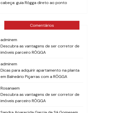
cabeça: guia Rôgga direto ao ponto
Comentários
admin
em
Descubra as vantagens de ser corretor de
imóveis parceiro RÔGGA
admin
em
Dicas para adquirir apartamento na planta
em Balneário Piçarras com a RÔGGA
Rosana
em
Descubra as vantagens de ser corretor de
imóveis parceiro RÔGGA
Sandra Aparecida Garcia de Sá Gomes
em