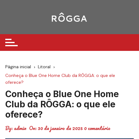
Ir
para
o
conteúdo
Página inicial
Litoral
Conheça o Blue One Home Club da RÔGGA: o que ele
oferece?
Conheça o Blue One Home
Club da RÔGGA: o que ele
oferece?
By:
admin
On:
30 de janeiro de 2025
0 comentário