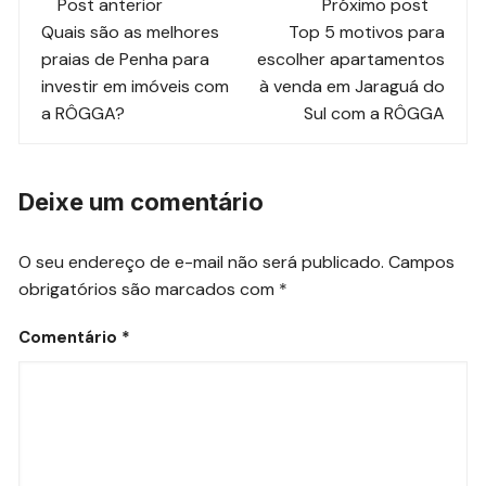
Post anterior
Próximo post
de
Quais são as melhores
Top 5 motivos para
praias de Penha para
escolher apartamentos
post
investir em imóveis com
à venda em Jaraguá do
a RÔGGA?
Sul com a RÔGGA
Deixe um comentário
O seu endereço de e-mail não será publicado.
Campos
obrigatórios são marcados com
*
Comentário
*