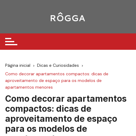
Ir
para
o
conteúdo
Página inicial
Dicas e Curiosidades
Como decorar apartamentos compactos: dicas de
aproveitamento de espaço para os modelos de
apartamentos menores
Como decorar apartamentos
compactos: dicas de
aproveitamento de espaço
para os modelos de