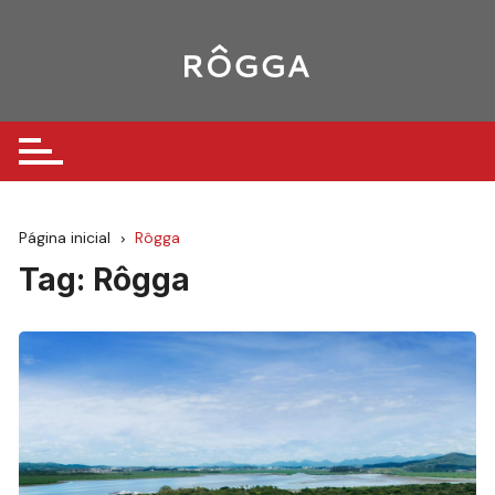
Ir
para
o
conteúdo
Página inicial
Rôgga
Tag:
Rôgga