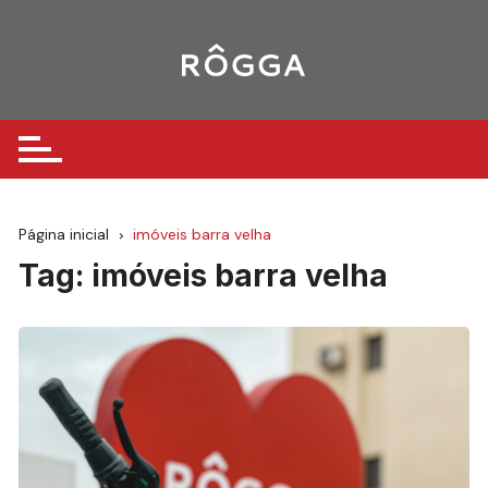
Ir
para
o
conteúdo
Página inicial
imóveis barra velha
Tag:
imóveis barra velha