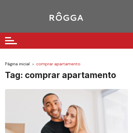
Ir
para
o
conteúdo
Página inicial
comprar apartamento
Tag:
comprar apartamento