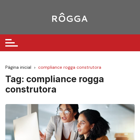
Ir
para
o
conteúdo
Página inicial
compliance rogga construtora
Tag:
compliance rogga
construtora