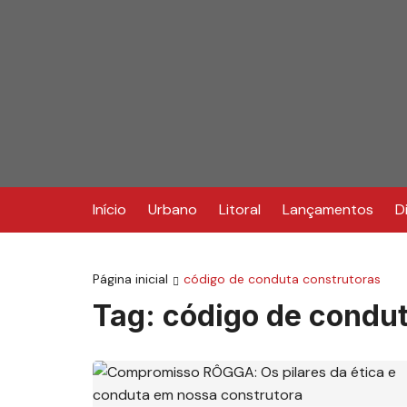
Ir
para
o
conteúdo
Início
Urbano
Litoral
Lançamentos
D
Página inicial
código de conduta construtoras
Tag:
código de condut