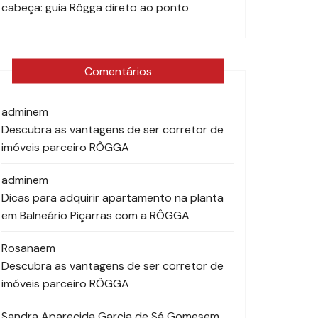
cabeça: guia Rôgga direto ao ponto
Comentários
admin
em
Descubra as vantagens de ser corretor de
imóveis parceiro RÔGGA
admin
em
Dicas para adquirir apartamento na planta
em Balneário Piçarras com a RÔGGA
Rosana
em
Descubra as vantagens de ser corretor de
imóveis parceiro RÔGGA
Sandra Aparecida Garcia de Sá Gomes
em