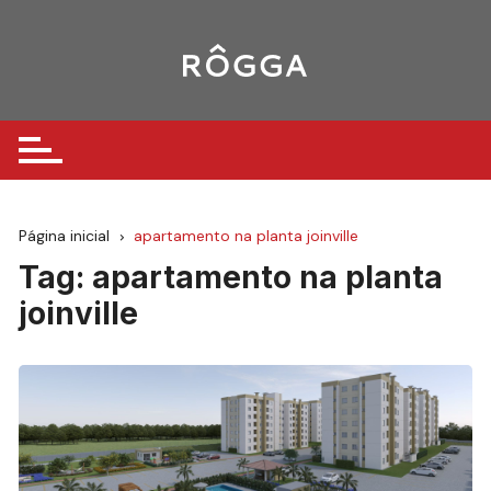
Ir
para
o
conteúdo
Página inicial
apartamento na planta joinville
Tag:
apartamento na planta
joinville