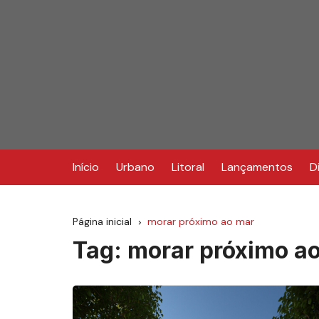
Ir
para
o
conteúdo
Início
Urbano
Litoral
Lançamentos
D
Página inicial
morar próximo ao mar
Tag:
morar próximo a