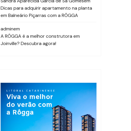
Sandra Aparecida Garcia de Sá Gomes
em
Dicas para adquirir apartamento na planta
em Balneário Piçarras com a RÔGGA
admin
em
A RÔGGA é a melhor construtora em
Joinville? Descubra agora!